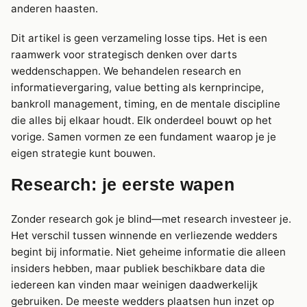
anderen haasten.
Dit artikel is geen verzameling losse tips. Het is een
raamwerk voor strategisch denken over darts
weddenschappen. We behandelen research en
informatievergaring, value betting als kernprincipe,
bankroll management, timing, en de mentale discipline
die alles bij elkaar houdt. Elk onderdeel bouwt op het
vorige. Samen vormen ze een fundament waarop je je
eigen strategie kunt bouwen.
Research: je eerste wapen
Zonder research gok je blind—met research investeer je.
Het verschil tussen winnende en verliezende wedders
begint bij informatie. Niet geheime informatie die alleen
insiders hebben, maar publiek beschikbare data die
iedereen kan vinden maar weinigen daadwerkelijk
gebruiken. De meeste wedders plaatsen hun inzet op