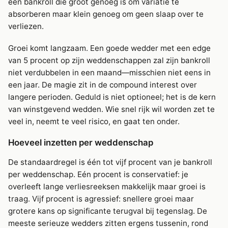
een bankroll die groot genoeg is om variatie te
absorberen maar klein genoeg om geen slaap over te
verliezen.
Groei komt langzaam. Een goede wedder met een edge
van 5 procent op zijn weddenschappen zal zijn bankroll
niet verdubbelen in een maand—misschien niet eens in
een jaar. De magie zit in de compound interest over
langere perioden. Geduld is niet optioneel; het is de kern
van winstgevend wedden. Wie snel rijk wil worden zet te
veel in, neemt te veel risico, en gaat ten onder.
Hoeveel inzetten per weddenschap
De standaardregel is één tot vijf procent van je bankroll
per weddenschap. Eén procent is conservatief: je
overleeft lange verliesreeksen makkelijk maar groei is
traag. Vijf procent is agressief: snellere groei maar
grotere kans op significante terugval bij tegenslag. De
meeste serieuze wedders zitten ergens tussenin, rond