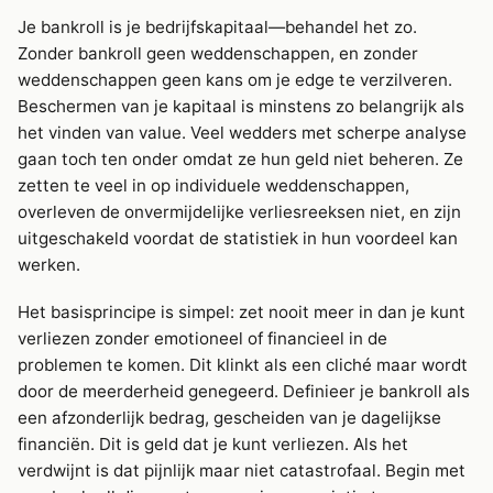
Je bankroll is je bedrijfskapitaal—behandel het zo.
Zonder bankroll geen weddenschappen, en zonder
weddenschappen geen kans om je edge te verzilveren.
Beschermen van je kapitaal is minstens zo belangrijk als
het vinden van value. Veel wedders met scherpe analyse
gaan toch ten onder omdat ze hun geld niet beheren. Ze
zetten te veel in op individuele weddenschappen,
overleven de onvermijdelijke verliesreeksen niet, en zijn
uitgeschakeld voordat de statistiek in hun voordeel kan
werken.
Het basisprincipe is simpel: zet nooit meer in dan je kunt
verliezen zonder emotioneel of financieel in de
problemen te komen. Dit klinkt als een cliché maar wordt
door de meerderheid genegeerd. Definieer je bankroll als
een afzonderlijk bedrag, gescheiden van je dagelijkse
financiën. Dit is geld dat je kunt verliezen. Als het
verdwijnt is dat pijnlijk maar niet catastrofaal. Begin met