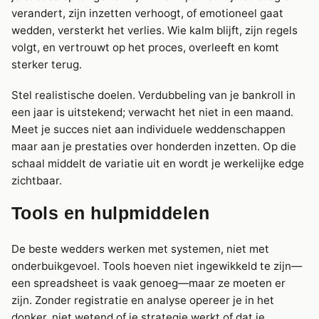
verandert, zijn inzetten verhoogt, of emotioneel gaat
wedden, versterkt het verlies. Wie kalm blijft, zijn regels
volgt, en vertrouwt op het proces, overleeft en komt
sterker terug.
Stel realistische doelen. Verdubbeling van je bankroll in
een jaar is uitstekend; verwacht het niet in een maand.
Meet je succes niet aan individuele weddenschappen
maar aan je prestaties over honderden inzetten. Op die
schaal middelt de variatie uit en wordt je werkelijke edge
zichtbaar.
Tools en hulpmiddelen
De beste wedders werken met systemen, niet met
onderbuikgevoel. Tools hoeven niet ingewikkeld te zijn—
een spreadsheet is vaak genoeg—maar ze moeten er
zijn. Zonder registratie en analyse opereer je in het
donker, niet wetend of je strategie werkt of dat je