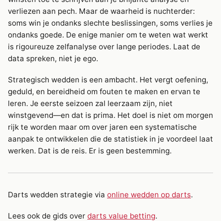
verliezen aan pech. Maar de waarheid is nuchterder:
soms win je ondanks slechte beslissingen, soms verlies je
ondanks goede. De enige manier om te weten wat werkt
is rigoureuze zelfanalyse over lange periodes. Laat de
data spreken, niet je ego.
Strategisch wedden is een ambacht. Het vergt oefening,
geduld, en bereidheid om fouten te maken en ervan te
leren. Je eerste seizoen zal leerzaam zijn, niet
winstgevend—en dat is prima. Het doel is niet om morgen
rijk te worden maar om over jaren een systematische
aanpak te ontwikkelen die de statistiek in je voordeel laat
werken. Dat is de reis. Er is geen bestemming.
Darts wedden strategie via
online wedden op darts
.
Lees ook de gids over
darts value betting
.