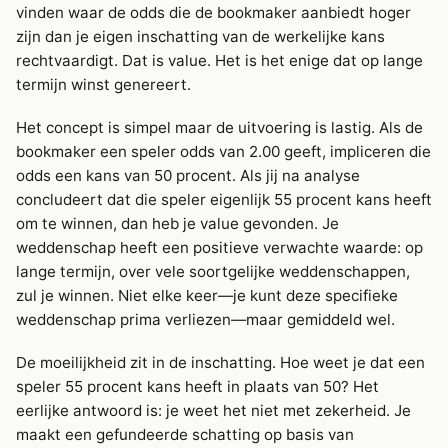
vinden waar de odds die de bookmaker aanbiedt hoger
zijn dan je eigen inschatting van de werkelijke kans
rechtvaardigt. Dat is value. Het is het enige dat op lange
termijn winst genereert.
Het concept is simpel maar de uitvoering is lastig. Als de
bookmaker een speler odds van 2.00 geeft, impliceren die
odds een kans van 50 procent. Als jij na analyse
concludeert dat die speler eigenlijk 55 procent kans heeft
om te winnen, dan heb je value gevonden. Je
weddenschap heeft een positieve verwachte waarde: op
lange termijn, over vele soortgelijke weddenschappen,
zul je winnen. Niet elke keer—je kunt deze specifieke
weddenschap prima verliezen—maar gemiddeld wel.
De moeilijkheid zit in de inschatting. Hoe weet je dat een
speler 55 procent kans heeft in plaats van 50? Het
eerlijke antwoord is: je weet het niet met zekerheid. Je
maakt een gefundeerde schatting op basis van