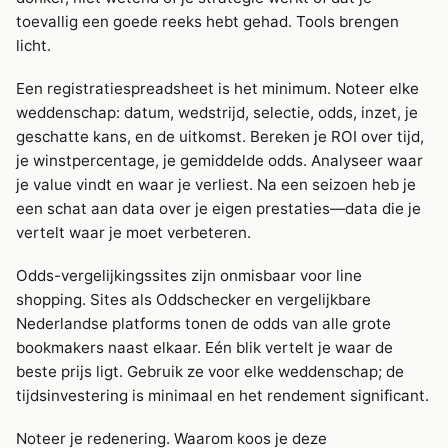
toevallig een goede reeks hebt gehad. Tools brengen
licht.
Een registratiespreadsheet is het minimum. Noteer elke
weddenschap: datum, wedstrijd, selectie, odds, inzet, je
geschatte kans, en de uitkomst. Bereken je ROI over tijd,
je winstpercentage, je gemiddelde odds. Analyseer waar
je value vindt en waar je verliest. Na een seizoen heb je
een schat aan data over je eigen prestaties—data die je
vertelt waar je moet verbeteren.
Odds-vergelijkingssites zijn onmisbaar voor line
shopping. Sites als Oddschecker en vergelijkbare
Nederlandse platforms tonen de odds van alle grote
bookmakers naast elkaar. Eén blik vertelt je waar de
beste prijs ligt. Gebruik ze voor elke weddenschap; de
tijdsinvestering is minimaal en het rendement significant.
Noteer je redenering. Waarom koos je deze