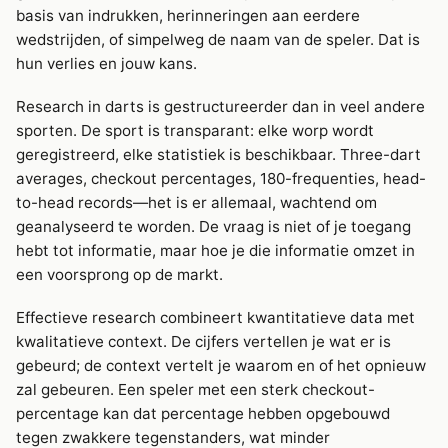
basis van indrukken, herinneringen aan eerdere
wedstrijden, of simpelweg de naam van de speler. Dat is
hun verlies en jouw kans.
Research in darts is gestructureerder dan in veel andere
sporten. De sport is transparant: elke worp wordt
geregistreerd, elke statistiek is beschikbaar. Three-dart
averages, checkout percentages, 180-frequenties, head-
to-head records—het is er allemaal, wachtend om
geanalyseerd te worden. De vraag is niet of je toegang
hebt tot informatie, maar hoe je die informatie omzet in
een voorsprong op de markt.
Effectieve research combineert kwantitatieve data met
kwalitatieve context. De cijfers vertellen je wat er is
gebeurd; de context vertelt je waarom en of het opnieuw
zal gebeuren. Een speler met een sterk checkout-
percentage kan dat percentage hebben opgebouwd
tegen zwakkere tegenstanders, wat minder