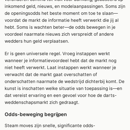
inkomend geld, nieuws, en modelaanpassingen. Soms zijn
de openingsodds het beste moment om toe te slaan—
voordat de markt de informatie heeft verwerkt die jij al
hebt. Soms is wachten beter—de odds bewegen in je
voordeel naarmate nieuws zich verspreidt of andere
wedders hun geld verplaatsen.
Er is geen universele regel. Vroeg instappen werkt
wanneer je informatievoordeel hebt dat de markt nog
niet heeft verwerkt. Laat instappen werkt wanneer je
verwacht dat de markt gaat overschatten of
onderschatten naarmate de wedstrijd dichterbij komt. De
kunst is inschatten welke situatie van toepassing is—en
dat vereist ervaring en een gevoel voor hoe de darts-
weddenschapsmarkt zich gedraagt.
Odds-beweging begrijpen
Steam moves zijn snelle, significante odds-