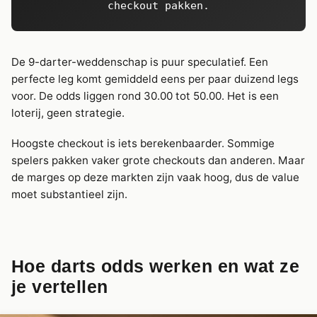
checkout pakken.
De 9-darter-weddenschap is puur speculatief. Een
perfecte leg komt gemiddeld eens per paar duizend legs
voor. De odds liggen rond 30.00 tot 50.00. Het is een
loterij, geen strategie.
Hoogste checkout is iets berekenbaarder. Sommige
spelers pakken vaker grote checkouts dan anderen. Maar
de marges op deze markten zijn vaak hoog, dus de value
moet substantieel zijn.
Hoe darts odds werken en wat ze
je vertellen