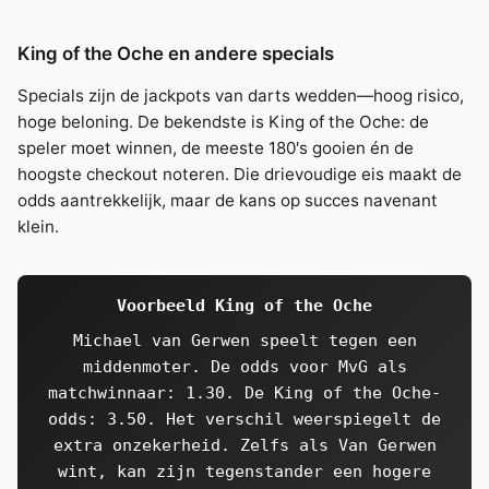
King of the Oche en andere specials
Specials zijn de jackpots van darts wedden—hoog risico,
hoge beloning. De bekendste is King of the Oche: de
speler moet winnen, de meeste 180's gooien én de
hoogste checkout noteren. Die drievoudige eis maakt de
odds aantrekkelijk, maar de kans op succes navenant
klein.
Voorbeeld King of the Oche
Michael van Gerwen speelt tegen een
middenmoter. De odds voor MvG als
matchwinnaar: 1.30. De King of the Oche-
odds: 3.50. Het verschil weerspiegelt de
extra onzekerheid. Zelfs als Van Gerwen
wint, kan zijn tegenstander een hogere