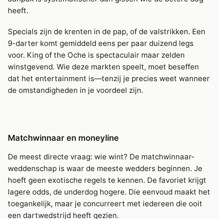
heeft.
Specials zijn de krenten in de pap, of de valstrikken. Een
9-darter komt gemiddeld eens per paar duizend legs
voor. King of the Oche is spectaculair maar zelden
winstgevend. Wie deze markten speelt, moet beseffen
dat het entertainment is—tenzij je precies weet wanneer
de omstandigheden in je voordeel zijn.
Matchwinnaar en moneyline
De meest directe vraag: wie wint? De matchwinnaar-
weddenschap is waar de meeste wedders beginnen. Je
hoeft geen exotische regels te kennen. De favoriet krijgt
lagere odds, de underdog hogere. Die eenvoud maakt het
toegankelijk, maar je concurreert met iedereen die ooit
een dartwedstrijd heeft gezien.