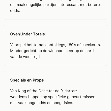
en maak ongelijke partijen interessant met betere
odds.
Over/Under Totals
Voorspel het totaal aantal legs, 180's of checkouts.
Minder gericht op de winnaar, meer op de aard
van de wedstrijd.
Specials en Props
Van King of the Oche tot de 9-darter:
weddenschappen op specifieke gebeurtenissen
met vaak hoge odds en hoog risico.