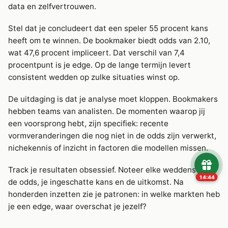
data en zelfvertrouwen.
Stel dat je concludeert dat een speler 55 procent kans
heeft om te winnen. De bookmaker biedt odds van 2.10,
wat 47,6 procent impliceert. Dat verschil van 7,4
procentpunt is je edge. Op de lange termijn levert
consistent wedden op zulke situaties winst op.
De uitdaging is dat je analyse moet kloppen. Bookmakers
hebben teams van analisten. De momenten waarop jij
een voorsprong hebt, zijn specifiek: recente
vormveranderingen die nog niet in de odds zijn verwerkt,
nichekennis of inzicht in factoren die modellen missen.
Track je resultaten obsessief. Noteer elke weddenschap,
14:43
de odds, je ingeschatte kans en de uitkomst. Na
honderden inzetten zie je patronen: in welke markten heb
je een edge, waar overschat je jezelf?