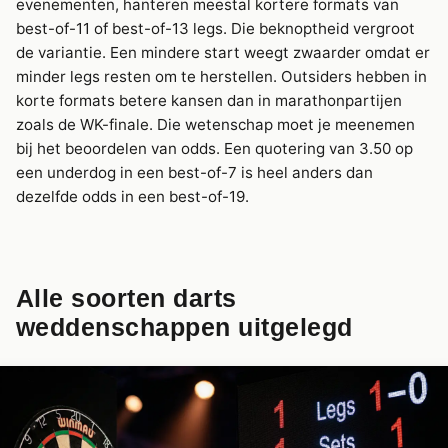
evenementen, hanteren meestal kortere formats van
best-of-11 of best-of-13 legs. Die beknoptheid vergroot
de variantie. Een mindere start weegt zwaarder omdat er
minder legs resten om te herstellen. Outsiders hebben in
korte formats betere kansen dan in marathonpartijen
zoals de WK-finale. Die wetenschap moet je meenemen
bij het beoordelen van odds. Een quotering van 3.50 op
een underdog in een best-of-7 is heel anders dan
dezelfde odds in een best-of-19.
Alle soorten darts
weddenschappen uitgelegd