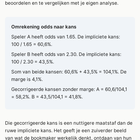
beoordelen en te vergelijken met je eigen analyse.
Omrekening odds naar kans
Speler A heeft odds van 1.65. De impliciete kans:
100 / 1.65 = 60,6%.
Speler B heeft odds van 2.30. De impliciete kans:
100 / 2.30 = 43,5%.
Som van beide kansen: 60,6% + 43,5% = 104,1%. De
marge is 4,1%.
Gecorrigeerde kansen zonder marge: A = 60,6/104,1
= 58,2%. B = 43,5/104,1 = 41,8%.
Die gecorrigeerde kans is een nuttigere maatstaf dan de
ruwe impliciete kans. Het geeft je een zuiverder beeld
van wat de bookmaker werkelijk denkt, ontdaan van hun