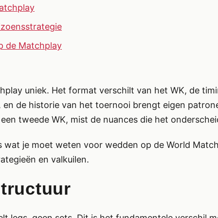
atchplay
izoensstrategie
p de Matchplay
play uniek. Het format verschilt van het WK, de timi
en de historie van het toernooi brengt eigen patron
 een tweede WK, mist de nuances die het onderschei
lles wat je moet weten voor wedden op de World Matc
rategieën en valkuilen.
tructuur
t legs, geen sets. Dit is het fundamentele verschil 