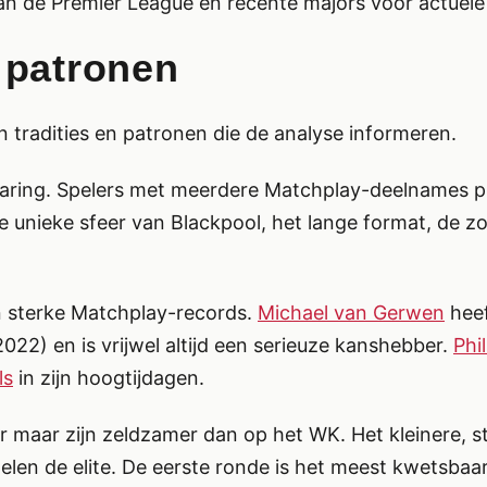
an de Premier League en recente majors voor actuele 
 patronen
 tradities en patronen die de analyse informeren.
varing. Spelers met meerdere Matchplay-deelnames 
 unieke sfeer van Blackpool, het lange format, de z
 sterke Matchplay-records.
Michael van Gerwen
heef
22) en is vrijwel altijd een serieuze kanshebber.
Phi
ls
in zijn hoogtijdagen.
 maar zijn zeldzamer dan op het WK. Het kleinere, st
len de elite. De eerste ronde is het meest kwetsbaar