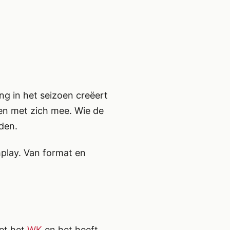
ng in het seizoen creëert
en met zich mee. Wie de
den.
hplay. Van format en
met het
WK
en het heeft