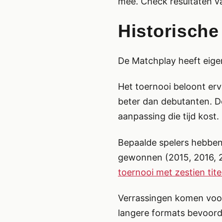
mee. Check resultaten v
Historische
De Matchplay heeft eigen
Het toernooi beloont er
beter dan debutanten. De
aanpassing die tijd kost.
Bepaalde spelers hebben
gewonnen (2015, 2016, 20
toernooi met zestien tite
Verrassingen komen voor
langere formats bevoorde