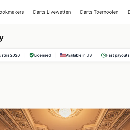
Bookmakers
Darts Livewetten
Darts Toernooien
D
y
ustus 2026
Licensed
Available in US
Fast payouts