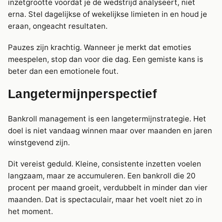
inzetgrootte voordat je de wedstrijd analyseert, niet
erna. Stel dagelijkse of wekelijkse limieten in en houd je
eraan, ongeacht resultaten.
Pauzes zijn krachtig. Wanneer je merkt dat emoties
meespelen, stop dan voor die dag. Een gemiste kans is
beter dan een emotionele fout.
Langetermijnperspectief
Bankroll management is een langetermijnstrategie. Het
doel is niet vandaag winnen maar over maanden en jaren
winstgevend zijn.
Dit vereist geduld. Kleine, consistente inzetten voelen
langzaam, maar ze accumuleren. Een bankroll die 20
procent per maand groeit, verdubbelt in minder dan vier
maanden. Dat is spectaculair, maar het voelt niet zo in
het moment.