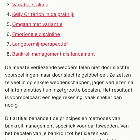
Variabel staking
Kelly Criterion in de praktijk
Omgaan met variantie
Emotionele discipline
Langetermijnperspectief
Bankroll management als fundament
De meeste verliezende wedders falen niet door slechte
voorspellingen maar door slechte geldbeheer. Ze zetten
te veel in op enkele weddenschappen, jagen verliezen na,
of laten emoties hun inzetgrootte bepalen. Het resultaat
is voorspelbaar: een lege rekening, vaak sneller dan
nodig.
Dit artikel behandelt de principes en methodes van
bankroll management specifiek voor dartswedden. Van
het bepalen van je bankroll tot het kiezen van