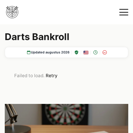
Darts Bankroll
Updated augustus 2026
18+
Failed to load.
Retry