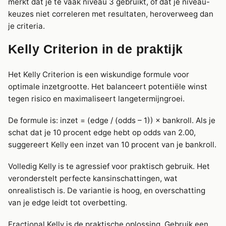
merkt dat je te vaak niveau 3 gebruikt, of dat je niveau-
keuzes niet correleren met resultaten, heroverweeg dan
je criteria.
Kelly Criterion in de praktijk
Het Kelly Criterion is een wiskundige formule voor
optimale inzetgrootte. Het balanceert potentiële winst
tegen risico en maximaliseert langetermijngroei.
De formule is: inzet = (edge / (odds – 1)) × bankroll. Als je
schat dat je 10 procent edge hebt op odds van 2.00,
suggereert Kelly een inzet van 10 procent van je bankroll.
Volledig Kelly is te agressief voor praktisch gebruik. Het
veronderstelt perfecte kansinschattingen, wat
onrealistisch is. De variantie is hoog, en overschatting
van je edge leidt tot overbetting.
Fractional Kelly is de praktische oplossing. Gebruik een